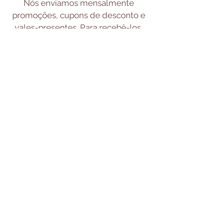
Nós enviamos mensalmente
promoções, cupons de desconto e
vales-presentes. Para recebê-los,
basta se inscrever em nosso site
através do seu e-mail e ficar atento
aos envios. Você poderá utilizar o
vale-presente e os cupons de
desconto quando estiver
finalizando o pagamento das suas
compras.
Clique para conhecer nossas
Políticas de Privacidade e
Termos de Uso